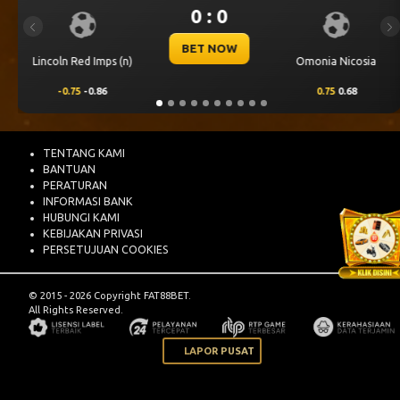
0 : 0
Previous
Ne
OW
BET NOW
Omonia Nicosia
Maccabi Tel Aviv (n)
0.75
0.68
0.25
0.68
TENTANG KAMI
BANTUAN
PERATURAN
INFORMASI BANK
HUBUNGI KAMI
KEBIJAKAN PRIVASI
PERSETUJUAN COOKIES
© 2015 - 2026 Copyright FAT88BET.
All Rights Reserved.
LAPOR PUSAT