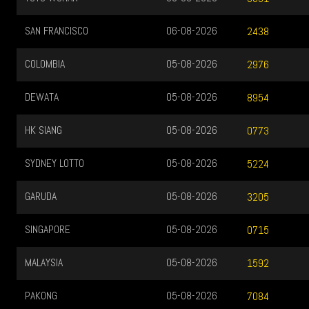
SAN FRANCISCO
06-08-2026
2438
COLOMBIA
05-08-2026
2976
DEWATA
05-08-2026
8954
HK SIANG
05-08-2026
0773
SYDNEY LOTTO
05-08-2026
5224
GARUDA
05-08-2026
3205
SINGAPORE
05-08-2026
0715
MALAYSIA
05-08-2026
1592
PAKONG
05-08-2026
7084